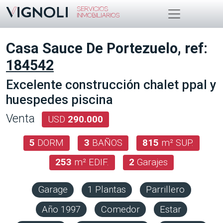
Casa Sauce De Portezuelo, ref:
184542
Excelente construcción chalet ppal y
huespedes piscina
Venta
USD
290.000
5
DORM
3
BAÑOS
815
m² SUP.
253
m² EDIF.
2
Garajes
Garage
1 Plantas
Parrillero
Año 1997
Comedor
Estar