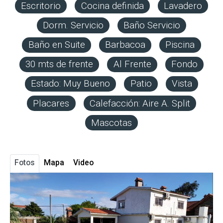
Escritorio
Cocina definida
Lavadero
Dorm. Servicio
Baño Servicio
Baño en Suite
Barbacoa
Piscina
30 mts de frente
Al Frente
Fondo
Estado: Muy Bueno
Patio
Vista
Placares
Calefacción: Aire A. Split
Mascotas
Fotos
Mapa
Video