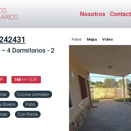
Nosotros
Contac
242431
Fotos
Mapa
Video
– 4 Dormitorios - 2
P.
160
m² EDIF.
star
Cocina comedor
uy Bueno
Patio
Anterior
otas
Con Renta