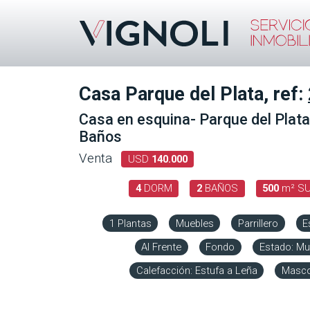
Casa Parque del Plata, ref:
Casa en esquina- Parque del Plata 
Baños
Venta
USD
140.000
4
DORM
2
BAÑOS
500
m² SU
1 Plantas
Muebles
Parrillero
E
Al Frente
Fondo
Estado: M
Calefacción: Estufa a Leña
Masc